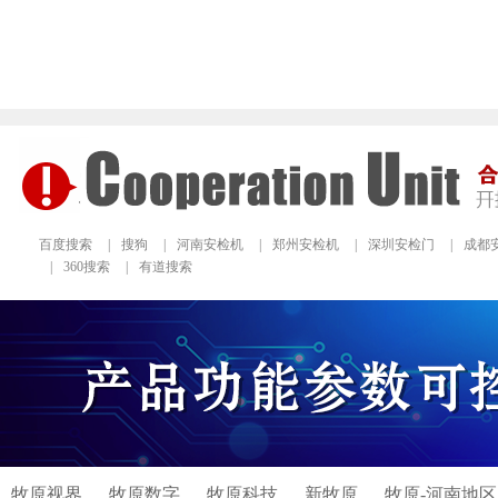
百度搜索
|
搜狗
|
河南安检机
|
郑州安检机
|
深圳安检门
|
成都
|
360搜索
|
有道搜索
牧原视界
牧原数字
牧原科技
新牧原
牧原-河南地区