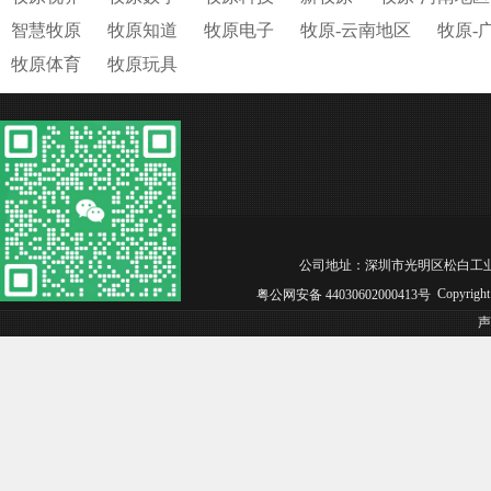
智慧牧原
牧原知道
牧原电子
牧原-云南地区
牧原-
牧原体育
牧原玩具
公司地址：深圳市光明区松白工业园C区2号厂房
Copyrigh
粤公网安备 44030602000413号
声