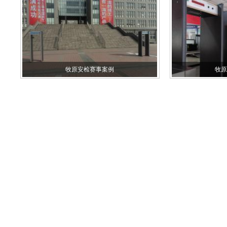
牧原安检赛事案例
牧原