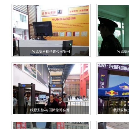
牧原安检机快递公司案例
牧原安
牧原安检-与国际旅博会携...
牧原安检