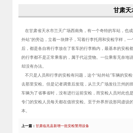
甘肃天
在甘肃省天水市兰天广场西南角，有一个奇特的车站，也成为
外站”的旁边，立着一块牌子，写着行李托用和安检字样，一
后，都是各自将行李放在了客车的行李舱内，最基本的安检
的行李都不是正常乘客的，属于代运货物。一位乘客无奈地
却没有办法。
不只是人员和行李的安检有问题，这个“站外站”车辆的安
去那里安检。但是记者调查后发现，从兰天广场发往兰州的
车辆为了省事省时，没有进行运前安检，而安检人员对此也是
专门的安检人员每天都在值班安检。至于外界所说形同虚设
本。
上一篇：
甘肃临兆县新增一批安检警用设备