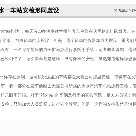
水一车站安检形同虚设
2015-06-10 12
“站外站”，每天有20多辆发往兰州的客车停靠在这里轮流排队载客。在
个小桌上放着简单的安检仪。但是，这个简单的仪器却成为摆设。乘客们
都没有。一名身穿制服的男子忙着办理行李托用手续，记者调查得知，这
说已经习惯了，每次坐车都是这样，没有像样的安检。虽然知道这样隐患
检一样存在漏洞。据司机说这里的车辆都在天嘉公司那里安检，每辆车在发
班车，有一部分在发车前回去天嘉公司所属的天水市汽车总站进行安检，
睁只眼闭只眼。对于“站外站”的车辆及行李的安检问题，相关人员说：
的安检，只能加大人员监督，进行安全教育。但是，这样的安检依然是治