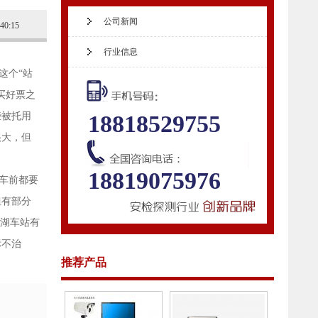
公司新闻
:40:15
行业信息
这个“站
买好票之
些被托用
18818529755
很大，但
18819075976
车前都要
但有部分
南湖车站有
标不治
推荐产品