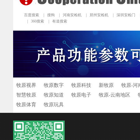
百度搜索
|
搜狗
|
河南安检机
|
郑州安检机
|
深圳安检门
|
360搜索
|
有道搜索
牧原视界
牧原数字
牧原科技
新牧原
牧原-河
智慧牧原
牧原知道
牧原电子
牧原-云南地区
牧原体育
牧原玩具