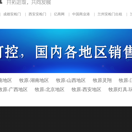
|
成都安检门
|
西安安检门
|
亿商网
|
中国商业港
|
兰州安检门出租
|
南地区
牧原-湖南地区
牧原-山西地区
牧原灵翔
牧原-
牧原-广西地区
牧原-北京地区
牧原-西安地区
牧原灯具.