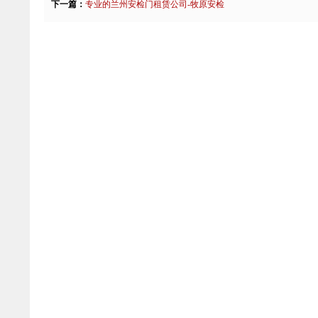
下一篇：
专业的兰州安检门租赁公司-牧原安检