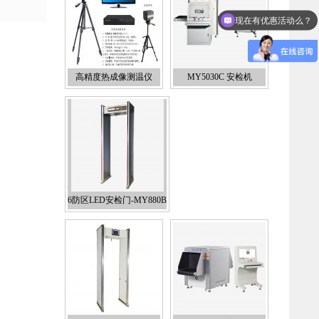
现在有优惠活动么？
可以介绍下你们的产品么？
高精度热成像测温仪
MY5030C 安检机
6防区LED安检门-MY880B