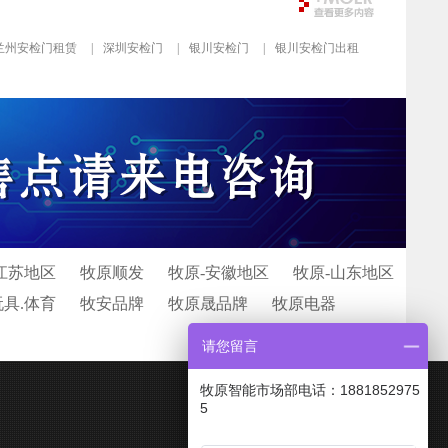
兰州安检门租赁
|
深圳安检门
|
银川安检门
|
银川安检门出租
江苏地区
牧原顺发
牧原-安徽地区
牧原-山东地区
玩具.体育
牧安品牌
牧原晟品牌
牧原电器
请您留言
牧原智能市场部电话：1881852975
5