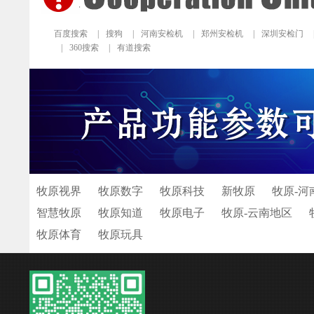
百度搜索
|
搜狗
|
河南安检机
|
郑州安检机
|
深圳安检门
|
360搜索
|
有道搜索
牧原视界
牧原数字
牧原科技
新牧原
牧原-河
智慧牧原
牧原知道
牧原电子
牧原-云南地区
牧原体育
牧原玩具