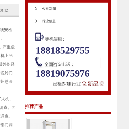
公司新闻
:31:12
行业信息
线安检
火。
，严重危
18818529755
机上95
臂外伤经
18819075976
客说舱门
广州总医
打火机、
推荐产品
调查。面
在调查。
安部门调