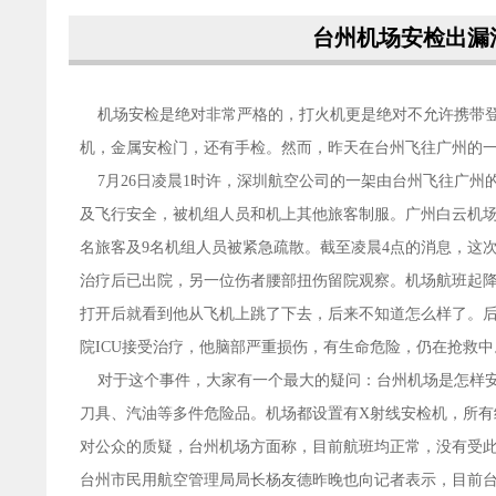
台州机场安检出漏
机场安检是绝对非常严格的，打火机更是绝对不允许携带登
机，金属安检门，还有手检。然而，昨天在台州飞往广州的
7月26日凌晨1时许，深圳航空公司的一架由台州飞往广州的
及飞行安全，被机组人员和机上其他旅客制服。广州白云机场
名旅客及9名机组人员被紧急疏散。截至凌晨4点的消息，这
治疗后已出院，另一位伤者腰部扭伤留院观察。机场航班起
打开后就看到他从飞机上跳了下去，后来不知道怎么样了。后
院ICU接受治疗，他脑部严重损伤，有生命危险，仍在抢救中
对于这个事件，大家有一个最大的疑问：台州机场是怎样安
刀具、汽油等多件危险品。机场都设置有X射线安检机，所
对公众的质疑，台州机场方面称，目前航班均正常，没有受
台州市民用航空管理局局长杨友德昨晚也向记者表示，目前