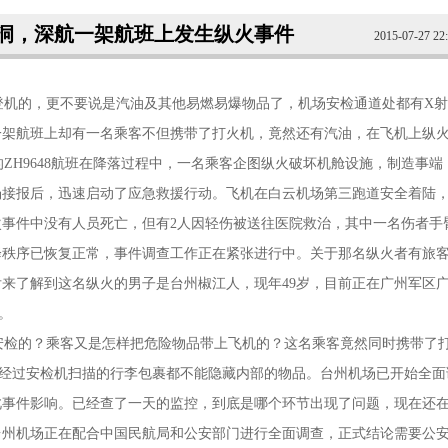
洞，深航一架航班上发生纵火事件
2015-07-27 22
机的，更不要说是汽油及其他易燃易爆物品了，机场安检通道处都有X射
一架航班上却有一名乘客不但携带了打火机，竟然还有汽油，在飞机上纵
ZH9648航班在降落过程中，一名乘客企图纵火破坏机舱设施，制造事端
接报后，迅速启动了应急救援行动。飞机在白云机场第三跑道安全着陆，
次事件中没有人员死亡，但有2人因轻伤被送往医院救治，其中一名伤者手
降秩序已恢复正常，事件调查工作正在紧张进行中。关于那名纵火者有旅
来了解到这名纵火的男子是台州椒江人，现年49岁，目前正在广州军区
。
检的？乘客又是怎样把危险物品带上飞机的？这名乘客竟然同时携带了
有经过安检机扫描的行李包裹都不能隐藏内部的物品。台州机场已开始全面
此事件影响。已经查了一天的监控，到底是哪个环节出现了问题，现在还
台州机场正在配合中国民航局和公安部门进行全面调查，正式结论需要公